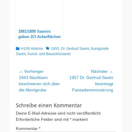
1881/1890 Savinis
geben 2/3 Ackerflächen
auf
Kategorien
Schlagworte
H109 Historie
1955
,
Dr. Gertrud Savini
,
Kunigunde
Savini
,
Kunst- und Bauschlosserei
Beitragsnavigation
← Vorheriger
Nächster →
Vorheriger
Nächster
1943 Nachbarn
1957 Dr. Gertrud Savini
Beitrag:
Beitrag:
beschweren sich über
beantragt
die Abortgrube
Fassadenrenovierung
Schreibe einen Kommentar
Deine E-Mail-Adresse wird nicht veröffentlicht.
Erforderliche Felder sind mit
*
markiert
Kommentar
*