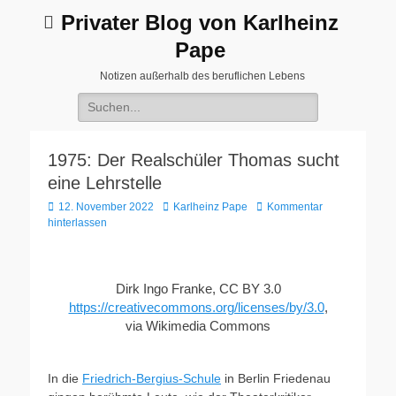
Privater Blog von Karlheinz
Pape
Notizen außerhalb des beruflichen Lebens
Suchen
nach:
1975: Der Realschüler Thomas sucht
eine Lehrstelle
Veröffentlicht
Autor
12. November 2022
Karlheinz Pape
Kommentar
am
hinterlassen
Dirk Ingo Franke, CC BY 3.0
https://creativecommons.org/licenses/by/3.0
,
via Wikimedia Commons
In die
Friedrich-Bergius-Schule
in Berlin Friedenau