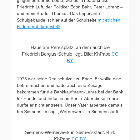
gingen berühmte Leute, wie der Theaterkritiker
Friedrich Luft, der Politiker Egon Bahr, Peter Lorenz –
und mein Bruder Thomas. Das Imposante
Schulgebäude ist hier auf der Schulseite
mit etlichen
Bildern gut dargestellt
.
Haus am Perelsplatz, an dem auch die
Friedrich Bergius-Schule liegt. Bild: KhPape
CC
BY
1975 war seine Realschulzeit zu Ende. Er wollte eine
Lehre machen und hatte auch eine Zusage
bekommen für die Bankkaufmann-Lehre bei der Bank
für Handel und Industrie in Berlin. Aber diese Lehre
durfte er nicht antreten. Unser Vater arbeitete damals
bei Siemens im sog. „Wernerwerk“ in Siemensstadt.
Siemens-Wernerwerk in Siemensstadt. Bild:
KhPape
CC BY